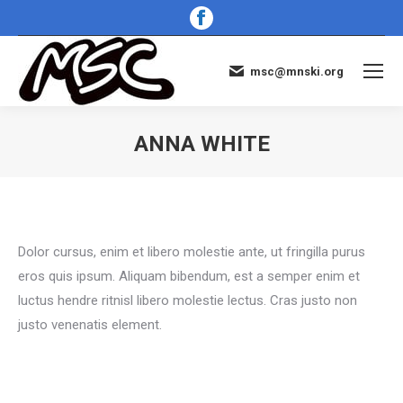
Facebook
page
opens
msc@mnski.org
in
new
window
ANNA WHITE
You are here:
Dolor cursus, enim et libero molestie ante, ut fringilla purus
eros quis ipsum. Aliquam bibendum, est a semper enim et
luctus hendre ritnisl libero molestie lectus. Cras justo non
justo venenatis element.